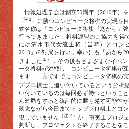
情報処理学会は創立50周年（2010年）
（
注１）
に勝つコンピュータ将棋の実現を
式名称は「コンピュータ将棋『あから』強
行ってきました．将棋連盟のご協力を得て5年
には清水市代女流王将（当時）とコン
2010」の対局を行い，幸いにも「あから2
１）
きました
．その後もさまざまなイベン
ータ将棋が対戦し，コンピュータ将棋が互
ます．一方ですでにコンピュータ将棋の実力
ププロ棋士に追い付いているという分析
い付いているのは毎回必ず勝つということ
ん対局をすると統計的に勝ち越す可能性が
残念ながら今日までトッププロ棋士とコン
（注２）
現していません
が，事実上プロジ
判断し，プロジェクトを終了することをこ