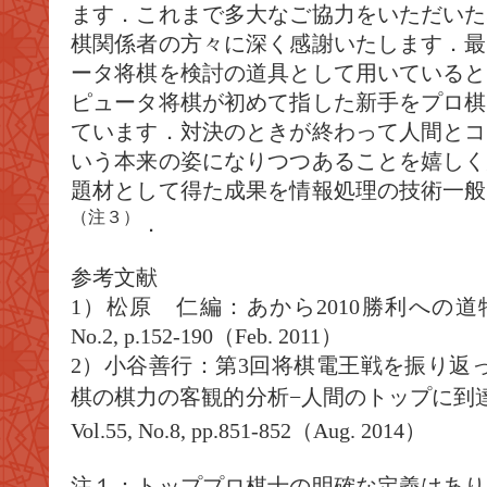
ます．これまで多大なご協力をいただいた
棋関係者の方々に深く感謝いたします．最
ータ将棋を検討の道具として用いていると
ピュータ将棋が初めて指した新手をプロ棋
ています．対決のときが終わって人間とコ
いう本来の姿になりつつあることを嬉しく
題材として得た成果を情報処理の技術一般
（注３）
．
参考文献
1）松原 仁編：あから2010勝利への道特集
No.2, p.152-190（Feb. 2011）
2）小谷善行：第3回将棋電王戦を振り返
棋の棋力の客観的分析−人間のトップに到
Vol.55, No.8, pp.851-852（Aug. 2014）
注１：トッププロ棋士の明確な定義はあり