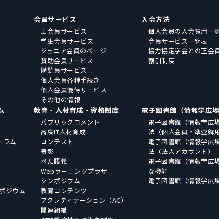
会員サービス
入会方法
正会員サービス
個人会員の入会費用一
学生会員サービス
会員サービス一覧表
ジュニア会員のページ
協力協定学会との正会
賛助会員サービス
割引制度
購読員サービス
個人会員各種手続き
個人会員優待サービス
その他の情報
ム
教育・人材育成・資格制度
電子図書館（情報学広
パブリックコメント
電子図書館（情報学広
高度IT人材育成
法（個人会員・準登録
ーラム
コンテスト
電子図書館（情報学広
表彰
法（法人アカウント）
ぺた語義
電子図書館（情報学広
Webラーニングプラザ
な機能
シンポジウム
電子図書館（情報学広
ポジウム
教育コンテンツ
アクレディテーション（AC）
関連組織