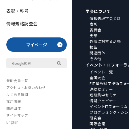
表彰・称号
学会について
情報処理学会とは
情報規格調査会
表彰
委員会
支部
外部に対する活動
マイページ
報告
関連団体
その他
イベント・ITフォーラ
イベント一覧
全国大会
賛助会員一覧
FIT 情報科学技術フォ
アクセス・お問い合わせ
連続セミナー
よくある質問
短期集中セミナー
情処ウェビナー
採用情報
イベントITフォーラム
関連団体
プログラミング・シン
サイトマップ
研究会
English
国際会議