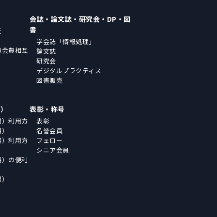
会誌・論文誌・研究会・DP・図
書
覧
学会誌「情報処理」
員会費相互
論文誌
研究会
デジタルプラクティス
図書販売
場）
表彰・称号
場）利用方
表彰
用）
名誉会員
場）利用方
フェロー
シニア会員
場）の便利
場）