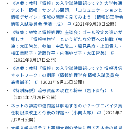
《連載：教科「情報」の入学試験問題って？》大学共通
テスト「情報」サンプル問題，「コミュニケーションと
情報デザイン」領域の問題を見てみよう （情報処理学会
情報入試委員会 伊藤一成）
（2021年9月30日公開）
《特集：植物と情報処理》座談会：ゴール設定の違いが
難しさ 「情報植物学」という新たな分野への挑戦（執
筆：太田智美，参加：中島敬二・稲見昌彦・上田貴志・
植田美那子・近藤洋平・内海ゆづ子・太田智美）
（2021年9月17日公開）
《連載：教科「情報」の入学試験問題って？》情報通信
ネットワーク」の例題（情報処理学会 情報入試委員会
高橋尚子）
（2021年9月15日公開）
《特別解説》暗号資産の現在と将来（岩下直行）
（2021年7月29日公開）
ネットの誹謗中傷問題は解消するのか？〜プロバイダ責
任制限法改正と今後の課題〜（小向太郎）
（2021年7
月28日公開）
大学入学共通テスト実施大綱の予告に関する本会の意見