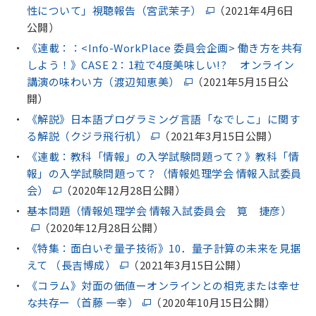
性について」視聴報告（宮武茉子）
（2021年4月6日
公開）
《連載：：<Info-WorkPlace 委員会企画> 働き方を共有
しよう！》CASE 2：1粒で4度美味しい!? オンライン
講演の味わい方（渡辺知恵美）
（2021年5月15日公
開）
《解説》日本語プログラミング言語「なでしこ」に関す
る解説（クジラ⾶⾏机）
（2021年3月15日公開）
《連載：教科「情報」の入学試験問題って？》教科「情
報」の入学試験問題って？（情報処理学会 情報入試委員
会）
（2020年12月28日公開）
基本問題（情報処理学会 情報入試委員会 筧 捷彦）
（2020年12月28日公開）
《特集：面白いぞ量子技術》10．量子計算の未来を見据
えて （長吉博成）
（2021年3月15日公開）
《コラム》対面の価値ーオンラインとの相克または幸せ
な共存ー（首藤 一幸）
（2020年10月15日公開）