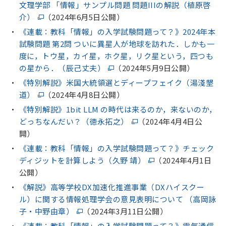
文理学部 「情報」サンプル問題 問題IIIの解説（植原啓
介）
（2024年6月5日公開）
《連載：教科「情報」の入学試験問題って？》2024年本
試験問題 第2問 ついに異星人が地球を訪れた．しかも一
度に，トウ星，カイ星，ホク星，リク星という，四つも
の星から．（辰己丈夫）
（2024年5月9日公開）
《特別解説》米国大統領選とディープフェイク（湯淺墾
道）
（2024年4月8日公開）
《特別解説》1bit LLM の時代は来るのか，来ないのか，
どっちなんだい？（徳永拓之）
（2024年4月4日公
開）
《連載：教科「情報」の入学試験問題って？》チェック
ディジットを計算しよう（久野 靖）
（2024年4月1日
公開）
《解説》高等学校DX加速化推進事業（DXハイスクー
ル）に関する情報処理学会の意見表明について （高岡詠
子・中野由章）
（2024年3月11日公開）
《連載：教科「情報」の入学試験問題って？》電気通信