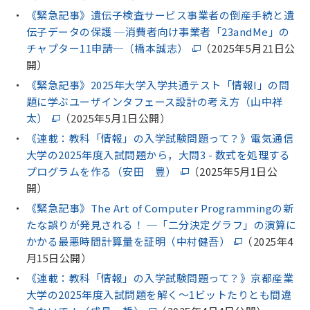
《緊急記事》遺伝子検査サービス事業者の倒産手続と遺
伝子データの保護 ─消費者向け事業者「23andMe」の
チャプター11申請─（橋本誠志）
（2025年5月21日公
開）
《緊急記事》2025年大学入学共通テスト「情報I」の問
題に学ぶユーザインタフェース設計の考え方（山中祥
太）
（2025年5月1日公開）
《連載：教科「情報」の入学試験問題って？》電気通信
大学の2025年度入試問題から，大問3 - 数式を処理する
プログラムを作る（安田 豊）
（2025年5月1日公
開）
《緊急記事》The Art of Computer Programmingの新
たな誤りが発見される！ ─「二分決定グラフ」の演算に
かかる最悪時間計算量を証明（中村健吾）
（2025年4
月15日公開）
《連載：教科「情報」の入学試験問題って？》京都産業
大学の2025年度入試問題を解く～1ビットたりとも間違