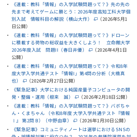
《連載：教科「情報」の入学試験問題って？》先の先の
先まで考えてゲームに勝とう：2026年度高知工科大学個
別入試 情報科目の解説（横山大作）
（2026年5月1
日公開）
《連載：教科「情報」の入学試験問題って？》ドローン
に積載する荷物の総収益を大きくしよう！ 立命館大学
2026年度入試 問題II（春日井優）
（2026年4月1日
公開）
《連載：教科「情報」の入学試験問題って？》令和8年
度大学入学共通テスト「情報I」第4問の分析（大橋真
也）
（2026年2月27日公開）
《緊急記事》大学における純国産量子コンピュータの開
発・整備・運用（根来 誠）
（2026年2月18日公開）
《連載：教科「情報」の入学試験問題って？》バボちゃ
ん・くまちゃん （令和8年度 大学入学共通テスト『情報
Ⅰ』 第2問 B）（中野由章）
（2026年1月30日公開）
《緊急記事》コミュニティノートは選挙におけるSNSの
偽・誤情報対策に役立つか？ 2025年の参議院選挙を対