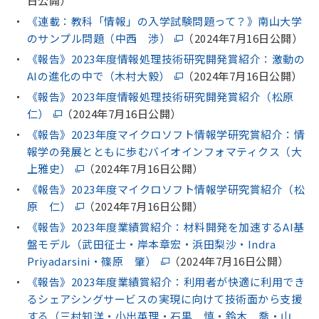
日公開）
《連載：教科「情報」の入学試験問題って？》南山大学
のサンプル問題（中西 渉）
（2024年7月16日公開）
《報告》2023年度情報処理技術研究開発賞紹介：激動の
AIの進化の中で（木村大毅）
（2024年7月16日公開）
《報告》2023年度情報処理技術研究開発賞紹介（松原
仁）
（2024年7月16日公開）
《報告》2023年度マイクロソフト情報学研究賞紹介：情
報学の発展とともに歩むバイオインフォマティクス（大
上雅史）
（2024年7月16日公開）
《報告》2023年度マイクロソフト情報学研究賞紹介（松
原 仁）
（2024年7月16日公開）
《報告》2023年度業績賞紹介：材料開発を加速するAI基
盤モデル（武田征士・岸本章宏・浜田梨沙・Indra
Priyadarsini・篠原 肇）
（2024年7月16日公開）
《報告》2023年度業績賞紹介：利用者が快適に利用でき
るシェアシングサービスの実現に向けて技術面から支援
する（三村知洋・小出英理・石黒 慎・鈴木 喬・山