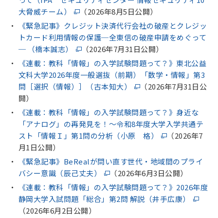
大脅威チーム）
（2026年8月5日公開）
《緊急記事》クレジット決済代行会社の破産とクレジッ
トカード利用情報の保護─全東信の破産申請をめぐって
─ （橋本誠志）
（2026年7月31日公開）
《連載：教科「情報」の入学試験問題って？》東北公益
文科大学2026年度一般選抜（前期）「数学・情報」第3
問［選択（情報）］（古本知大）
（2026年7月31日公
開）
《連載：教科「情報」の入学試験問題って？》身近な
「アナログ」の再発見を！～令和8年度大学入学共通テ
スト「情報Ｉ」第1問の分析（小原 格）
（2026年7
月1日公開）
《緊急記事》BeRealが問い直す世代・地域間のプライ
バシー意識（辰己丈夫）
（2026年6月3日公開）
《連載：教科「情報」の入学試験問題って？》2026年度
静岡大学入試問題「総合」第2問 解説（井手広康）
（2026年6月2日公開）