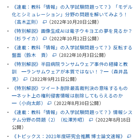
《連載：教科「情報」の入学試験問題って？》「モデル
化とシミュレーション」分野の問題を解いてみよう！
（高木正則）
（2022年10月20日公開）
《特別解説》画像生成AIは電子ウキヨエの夢を見るか？
（杉ライカ）
（2022年10月12日公開）
《連載：教科「情報」の入学試験問題って？》反転する
盤面（鈴木 貢）
（2022年10月3日公開）
《特別解説》半田病院ランサムウェア事件の経緯と教
訓 ━ランサムウェアが本質ではない！？━（森井昌
克）
（2022年9月21日公開）
《特別解説》ツイート削除最高裁判決の意味するもの
━ネット上の権利侵害情報は削除してもらえるのか
━（小向太郎）
（2022年8月30日公開）
《連載：教科「情報」の入学試験問題って？》情報シス
テム分野の問題（2）（松澤芳昭）
（2022年8月18日
公開）
《トピックス：2021年度研究会推薦 博士論文速報》