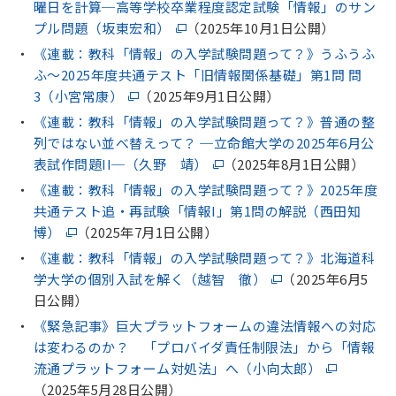
曜日を計算─高等学校卒業程度認定試験「情報」のサン
プル問題（坂東宏和）
（2025年10月1日公開）
《連載：教科「情報」の入学試験問題って？》うふうふ
ふ〜2025年度共通テスト「旧情報関係基礎」第1問 問
3（小宮常康）
（2025年9月1日公開）
《連載：教科「情報」の入学試験問題って？》普通の整
列ではない並べ替えって？ ─立命館大学の2025年6月公
表試作問題II─（久野 靖）
（2025年8月1日公開）
《連載：教科「情報」の入学試験問題って？》2025年度
共通テスト追・再試験「情報I」第1問の解説（西田知
博）
（2025年7月1日公開）
《連載：教科「情報」の入学試験問題って？》北海道科
学大学の個別入試を解く（越智 徹）
（2025年6月5
日公開）
《緊急記事》巨大プラットフォームの違法情報への対応
は変わるのか？ 「プロバイダ責任制限法」から「情報
流通プラットフォーム対処法」へ（小向太郎）
（2025年5月28日公開）