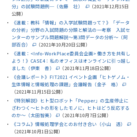
分」の試験問題例─（佐藤 壮）
（2021年12月15日
公開）
《連載：教科「情報」の入学試験問題って？》「データ
の分析」分野の入試問題の分類と解法の一考察 入試セ
ンターのサンプル問題解説～第3問データの分析～（阿
部百合）
（2021年10月20日公開）
《連載：<Info-WorkPlace委員会企画> 働き方を共有し
よう！》CASE4：私のオフィスはオンラインに引っ越し
ました（伊東 香）
（2021年11月18日公開）
《会議レポート》FIT2021 イベント企画「ヒトゲノム・
生体情報と情報処理の課題」会議報告（金子 格）
（2021年11月15日公開）
《特別解説》ヒト型ロボット「Pepper」の生産停止に
ざわつく～ヒトの形をしたモノに，ヒトはどう反応する
のか～（太田智美）
（2021年10月7日公開）
《コラム》情報処理学会とのお付き合い（小山 透）
（2021年10月1日公開）