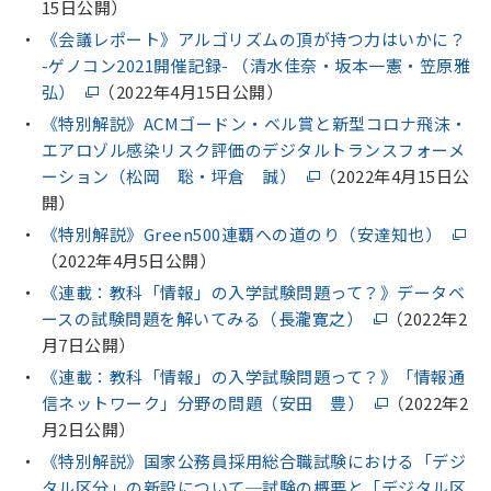
15日公開）
《会議レポート》アルゴリズムの頂が持つ力はいかに？
-ゲノコン2021開催記録- （清水佳奈・坂本一憲・笠原雅
弘）
（2022年4月15日公開）
《特別解説》ACMゴードン・ベル賞と新型コロナ飛沫・
エアロゾル感染リスク評価のデジタルトランスフォーメ
ーション（松岡 聡・坪倉 誠）
（2022年4月15日公
開）
《特別解説》Green500連覇への道のり（安達知也）
（2022年4月5日公開）
《連載：教科「情報」の入学試験問題って？》データベ
ースの試験問題を解いてみる（長瀧寛之）
（2022年2
月7日公開）
《連載：教科「情報」の入学試験問題って？》「情報通
信ネットワーク」分野の問題（安田 豊）
（2022年2
月2日公開）
《特別解説》国家公務員採用総合職試験における「デジ
タル区分」の新設について─試験の概要と「デジタル区