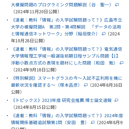
大模擬問題のプログラミング問題解説（谷 聖一）
（2024年11月20日公開）
《連載：教科「情報」の入学試験問題って？》広島市立
大学の模擬問題A 第2問・第4問解説 「データの活用
と情報通信ネットワーク」分野（稲垣俊介）
（2024
年10月28日公開）
《連載：教科「情報」の入学試験問題って？》電気通信
大学情報理工学域一般選抜前期日程サンプル問題【1】
浮動小数点方式の表現を題材にした問題（和田 勉）
（2024年9月18日公開）
《特別解説》スマートグラスの今～入試不正利用を機に
最新状況を確認する～（塚本昌彦）
（2024年8月16日
公開）
《トピックス》2023年度 研究会推薦 博士論文速報
（2024年8月15日公開）
《連載：教科「情報」の入学試験問題って？》2024年度
情報関係基礎追試験第1問（安田 豊）
（2024年8月9