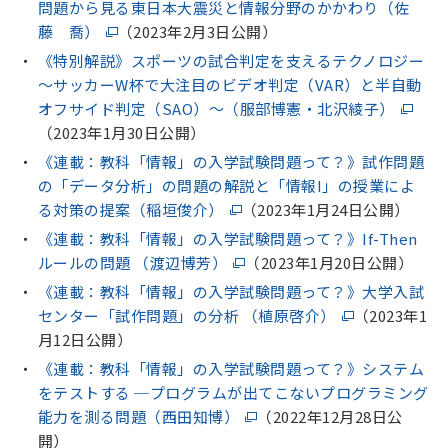
問題から見る東日本大震災と情報分野のかかわり（佐
藤 喬）
（2023年2月3日公開）
《特別解説》スポーツの試合判定を支えるテクノロジー
～サッカーW杯で大注目のビデオ判定（VAR）と半自動
オフサイド判定（SAO）～（服部博憲・北沢綾子）
（2023年1月30日公開）
《連載：教科「情報」の入学試験問題って？》試作問題
の「データ分析」の問題の解説と「情報I」の授業によ
る対策の提案（稲垣俊介）
（2023年1月24日公開）
《連載：教科「情報」の入学試験問題って？》If-Then
ルールの問題 （渡辺博芳）
（2023年1月20日公開）
《連載：教科「情報」の入学試験問題って？》大学入試
センター「試作問題」の分析 （植原啓介）
（2023年1
月12日公開）
《連載：教科「情報」の入学試験問題って？》システム
をテストする ─プログラムが出てこないプログラミング
能力を測る問題（西田知博）
（2022年12月28日公
開）