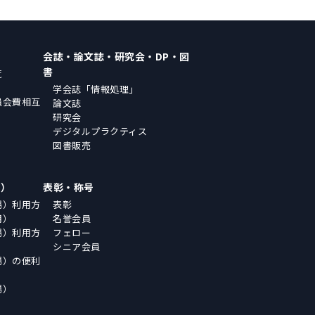
会誌・論文誌・研究会・DP・図
書
覧
学会誌「情報処理」
員会費相互
論文誌
研究会
デジタルプラクティス
図書販売
場）
表彰・称号
場）利用方
表彰
用）
名誉会員
場）利用方
フェロー
シニア会員
場）の便利
場）