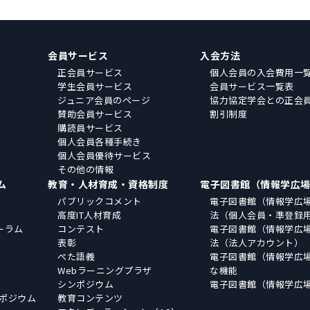
会員サービス
入会方法
正会員サービス
個人会員の入会費用一
学生会員サービス
会員サービス一覧表
ジュニア会員のページ
協力協定学会との正会
賛助会員サービス
割引制度
購読員サービス
個人会員各種手続き
個人会員優待サービス
その他の情報
ム
教育・人材育成・資格制度
電子図書館（情報学広
パブリックコメント
電子図書館（情報学広
高度IT人材育成
法（個人会員・準登録
ーラム
コンテスト
電子図書館（情報学広
表彰
法（法人アカウント）
ぺた語義
電子図書館（情報学広
Webラーニングプラザ
な機能
シンポジウム
電子図書館（情報学広
ポジウム
教育コンテンツ