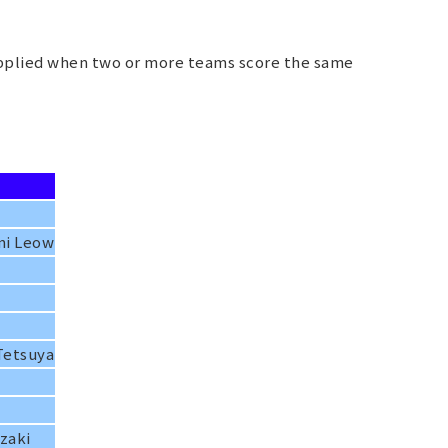
 applied when two or more teams score the same
mi Leow
Tetsuya
azaki