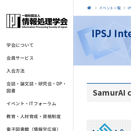
イベント一覧
I
IPSJ In
学会について
会員サービス
入会方法
会誌・論文誌・研究会・DP・
SamurAI 
図書
イベント・ITフォーラム
教育・人材育成・資格制度
電子図書館（情報学広場）