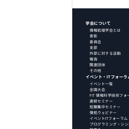
学会について
情報処理学会とは
表彰
委員会
支部
外部に対する活動
報告
関連団体
その他
イベント・ITフォーラ
イベント一覧
全国大会
FIT 情報科学技術フォ
連続セミナー
短期集中セミナー
情処ウェビナー
イベントITフォーラム
プログラミング・シン