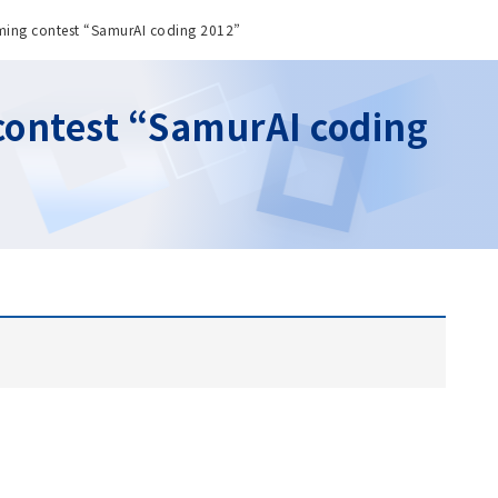
mming contest “SamurAI coding 2012”
contest “SamurAI coding