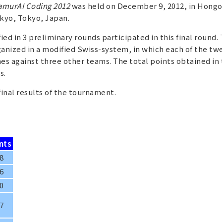
amurAI Coding 2012
was held on December 9, 2012, in Hong
okyo, Tokyo, Japan.
ed in 3 preliminary rounds participated in this final round.
nized in a modified Swiss-system, in which each of the tw
s against three other teams. The total points obtained in
s.
final results of the tournament.
nts
8
6
0
7