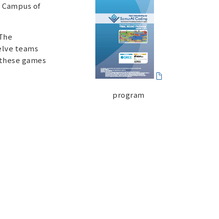
o Campus of
 The
elve teams
 these games
program