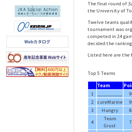
The final round of
S
the University of T
Twelve teams qualifi
tournament was orga
competed in 24 game
decided the ranking
Listed here are the 
Top 5 Teams
Team
Poi
1
__________
9
2
cureMarine
9
3
Hungry
8
Team
4
7
Grust