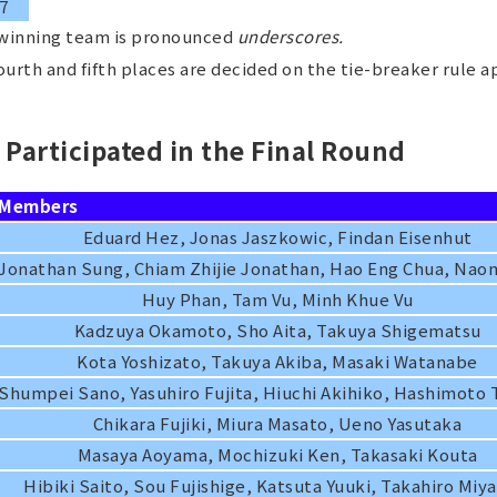
7
 winning team is pronounced
underscores.
fourth and fifth places are decided on the tie-breaker rule
 Participated in the Final Round
Members
Eduard Hez, Jonas Jaszkowic, Findan Eisenhut
Jonathan Sung, Chiam Zhijie Jonathan, Hao Eng Chua, Nao
Huy Phan, Tam Vu, Minh Khue Vu
Kadzuya Okamoto, Sho Aita, Takuya Shigematsu
Kota Yoshizato, Takuya Akiba, Masaki Watanabe
Shumpei Sano, Yasuhiro Fujita, Hiuchi Akihiko, Hashimoto 
Chikara Fujiki, Miura Masato, Ueno Yasutaka
Masaya Aoyama, Mochizuki Ken, Takasaki Kouta
Hibiki Saito, Sou Fujishige, Katsuta Yuuki, Takahiro Miy