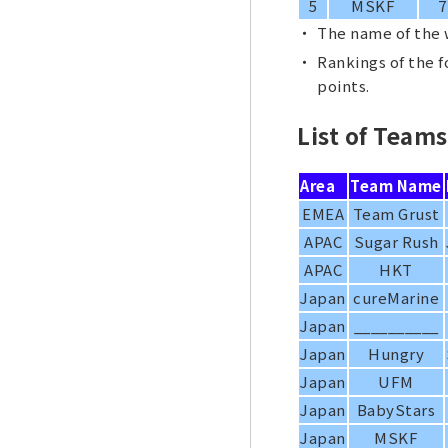
5
MSKF
7
The name of the
Rankings of the 
points.
List of Teams
Area
Team Name
EMEA
Team Grust
APAC
Sugar Rush
APAC
HKT
Japan
cureMarine
Japan
__________
Japan
Hungry
Japan
UFM
Japan
BabyStars
Japan
MSKF