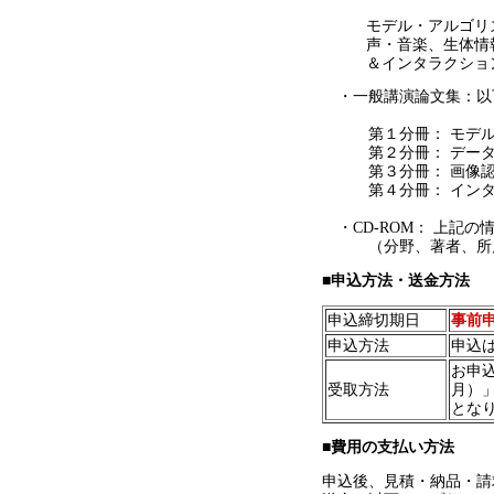
モデル・アルゴリ
声・音楽、生体情
＆インタラクショ
・一般講演論文集：以
第１分冊： モデル・
第２分冊： データベ
第３分冊： 画像認識
第４分冊： インター
・CD-ROM： 上記
（分野、著者、所属
■申込方法・送金方法
申込締切期日
事前
申込方法
申込
お申
受取方法
月）」
とな
■費用の支払い方法
申込後、見積・納品・請