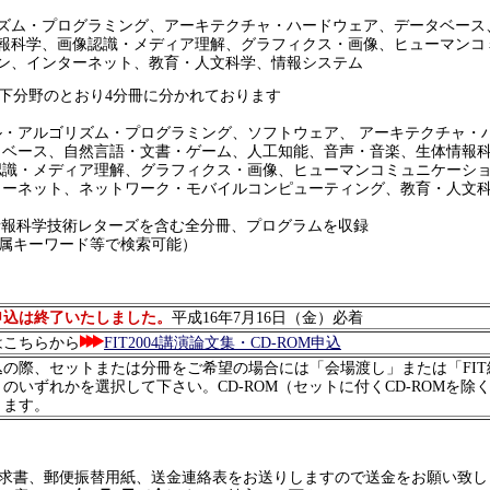
ズム・プログラミング、アーキテクチャ・ハードウェア、データベース
報科学、画像認識・メディア理解、グラフィクス・画像、ヒューマンコ
ン、インターネット、教育・人文科学、情報システム
下分野のとおり4分冊に分かれております
アルゴリズム・プログラミング、ソフトウェア、 アーキテクチャ・
ース、自然言語・文書・ゲーム、人工知能、音声・音楽、生体情報
・メディア理解、グラフィクス・画像、ヒューマンコミュニケーショ
ネット、ネットワーク・モバイルコンピューティング、教育・人文科
の情報科学技術レターズを含む全分冊、プログラムを収録
キーワード等で検索可能）
申込は終了いたしました。
平成16年7月16日（金）必着
はこちらから
FIT2004講演論文集・CD-ROM申込
込の際、セットまたは分冊をご希望の場合には「会場渡し」または「FIT
のいずれかを選択して下さい。CD-ROM（セットに付くCD-ROMを除
ります。
求書、郵便振替用紙、送金連絡表をお送りしますので送金をお願い致し