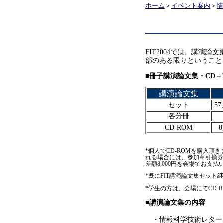
ホーム
＞
イベント案内
＞
情
FIT2004では、講演
部のある限りということ
■冊子講演論文集・CD
講演論文集
セット
5
各分冊
CD-ROM
*個人でCD-ROMを購入頂き
れる場合には、参加章引換券
差額8,000円を会場でお支
*既にFIT講演論文集セッ
*学生の方は、会場にてCD-R
■講演論文集の内容
・情報科学技術レター