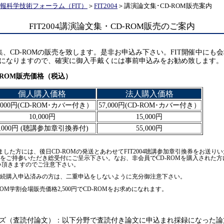
報科学技術フォーラム（FIT）
＞
FIT2004
＞講演論文集･CD-ROM販売案内
FIT2004講演論文集・CD-ROM販売のご案内
論文集、CD-ROMの販売を致します。是非お申込み下さい。FIT開催中に
になりますので、確実に御入手戴くには事前申込みをお勧め致します。
－ROM販売価格（税込）
個人購入価格
法人購入価格
7,000円(CD-ROM･カバー付き）
57,000円(CD-ROM･カバー付き）
10,000円
15,000円
8,000円 (聴講参加章引換券付)
55,000円
ました方には、後日CD-ROMの発送とあわせてFIT2004聴講参加章引換券をお送りいた
をご持参いただき総受付にご呈示下さい。なお、非会員でCD-ROMを購入された
払い頂きますのでご注意下さい。
ト継続購入申込済みの方は、二重申込をしないように充分御注意下さい。
OM学割会場販売価格2,500円でCD-ROMをお求めになれます。
ズ（査読付論文）：以下分野で査読付き論文に申込まれ採録になった論