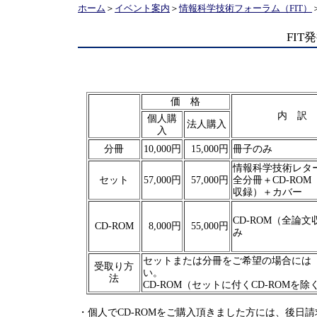
ホーム
＞
イベント案内
＞
情報科学技術フォーラム（FIT）
FIT
価 格
内 訳
個人購
法人購入
入
分冊
10,000円
15,000円
冊子のみ
情報科学技術レタ
セット
57,000円
57,000円
全分冊＋CD-ROM
収録）＋カバー
CD-ROM（全論文
CD-ROM
8,000円
55,000円
み
セットまたは分冊をご希望の場合には「
受取り方
い。
法
CD-ROM（セットに付くCD-ROM
・個人でCD-ROMをご購入頂きました方には、後日請