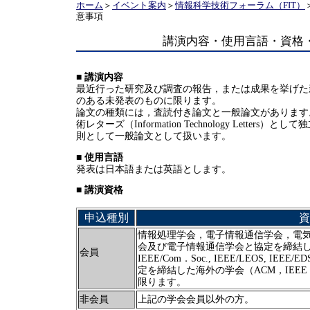
ホーム
＞
イベント案内
＞
情報科学技術フォーラム（FIT）
意事項
講演内容・使用言語・資格
■ 講演内容
最近行った研究及び調査の報告，または成果を挙げた
のある未発表のものに限ります。
論文の種類には，査読付き論文と一般論文があります
術レターズ（Information Technology Le
則として一般論文として扱います。
■ 使用言語
発表は日本語または英語とします。
■ 講演資格
申込種別
資
情報処理学会，電子情報通信学会，電
会及び電子情報通信学会と協定を締結
会員
IEEE/Com．Soc., IEEE/LEOS, I
定を締結した海外の学会（ACM，IEEE，I
限ります。
非会員
上記の学会会員以外の方。