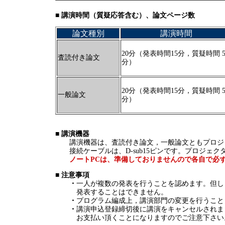
■ 講演時間（質疑応答含む）、論文ページ数
論文
種別
講演時間
20分（発表時間15分，質疑時間 
査読付き論文
分）
20分（発表時間15分，質疑時間 
一般論文
分）
■ 講演機器
講演機器は、査読付き論文，一般論文ともプロジ
接続ケーブルは、D-sub15ピンです。プロジェクター
ノートPCは、準備しておりませんので各自で必
■ 注意事項
・
一人が複数の発表を行うことを認めます。但し
発表することはできません。
・
プログラム編成上，講演部門の変更を行うこと
・
講演申込登録締切後に講演をキャンセルされま
お支払い頂くことになりますのでご注意下さい