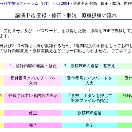
報科学技術フォーラム（FIT）
＞
FIT2004
＞講演申込 登録・修正・取消、原
講演申込 登録・修正・取消、原稿投稿の流れ
「受付番号」及び「パスワード」を取得した後、原稿をPDFで投稿して
ます。
び2～3日前は回線が混雑するため、1週間程度の余裕をもってお申
登録内容変更・原稿差換えなどには一切応じられません。ご了承下さ
2．登録内容の確認・修正
3．原稿PDFの送信・差替え
↓
↓
受付番号とパスワードを
受付番号とパスワードを
受
入力
入力
↓
↓
の
登録されている内容の表示
「参照」ボタンを押して
登録
対象ファイルの指定
↓
↓
修正
原稿PDF送信
↓
↓
完了
完了