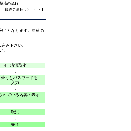
稿投稿の流れ
最終更新日：2004.03.15
完了となります。原稿の
し込み下さい。
い。
4．講演取消
↓
付番号とパスワードを
入力
↓
されている内容の表示
↓
取消
↓
完了