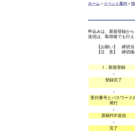
ホーム
＞
イベント案内
＞
情
申込みは、新規登録から
送信は、取得後でも行え
【お願い】 締切当日及
【注 意】 締切後の
1．新規登録
↓
登録完了
↓
受付番号とパスワード
発行
↓
原稿PDF送信
↓
完了